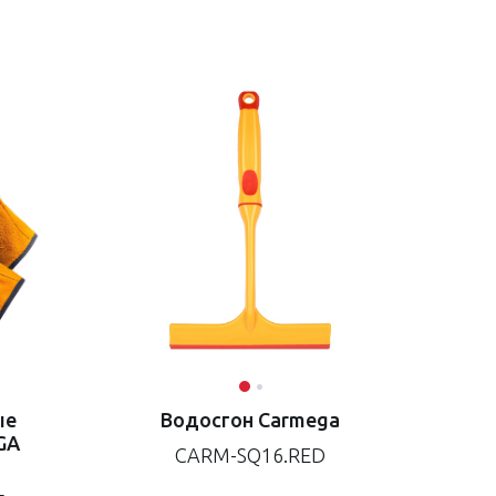
ые
Водосгон Carmega
GA
CARM-SQ16.RED