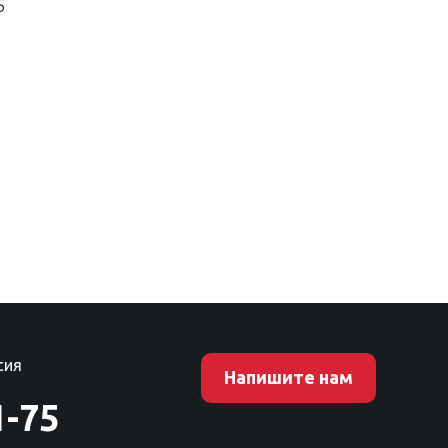
5
сия
Напишите нам
1-75