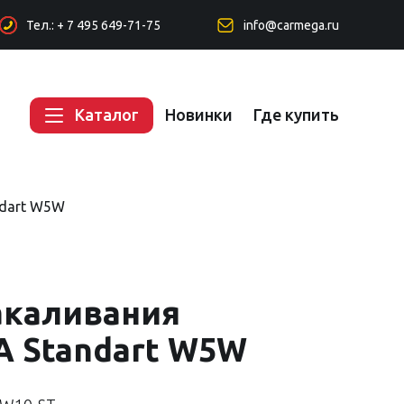
Тел.: + 7 495 649-71-75
info@carmega.ru
Каталог
Новинки
Где купить
dart W5W
акаливания
 Standart W5W