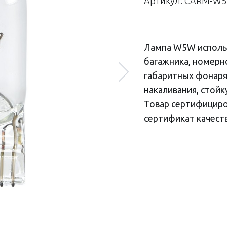
Артикул: CARM-W
Лампа W5W использ
багажника, номерно
габаритных фонаря
накаливания, стойк
Товар сертифициро
сертификат качеств